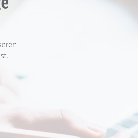
ge
seren
st.